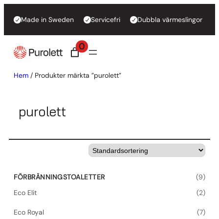
Hoppa
Made in Sweden
Servicefri
Dubbla värmeslingor
till
innehåll
0
Hem
/ Produkter märkta ”purolett”
purolett
9
FÖRBRÄNNINGSTOALETTER
9
p
2
Eco Elit
2
r
p
o
7
Eco Royal
7
r