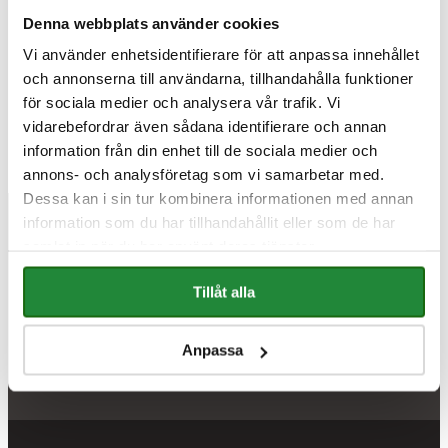
Lägg till i varukorg
Lägg till i varukorg
Denna webbplats använder cookies
Vi använder enhetsidentifierare för att anpassa innehållet
och annonserna till användarna, tillhandahålla funktioner
för sociala medier och analysera vår trafik. Vi
vidarebefordrar även sådana identifierare och annan
information från din enhet till de sociala medier och
annons- och analysföretag som vi samarbetar med.
Dessa kan i sin tur kombinera informationen med annan
information som du har tillhandahållit eller som de har
samlat in när du har använt deras tjänster.
Har du några frågor om våra produkter
eller installation?
Tillåt alla
Du är varmt välkommen att höra av dig.
Anpassa
Till kontaktsidan