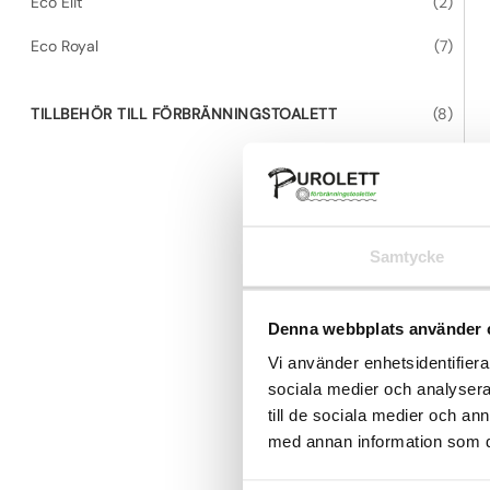
2
Eco Elit
2
r
p
o
7
Eco Royal
7
r
d
p
o
u
r
d
8
TILLBEHÖR TILL FÖRBRÄNNINGSTOALETT
8
k
o
u
p
t
d
k
r
e
u
t
o
r
k
e
d
t
r
u
e
Samtycke
k
r
t
e
Denna webbplats använder 
r
Vi använder enhetsidentifierar
sociala medier och analysera 
till de sociala medier och a
med annan information som du 