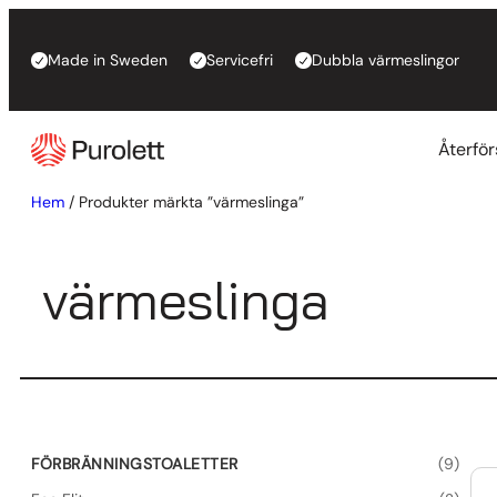
Hoppa
till
Made in Sweden
Servicefri
Dubbla värmeslingor
innehåll
Återför
Hem
/ Produkter märkta ”värmeslinga”
värmeslinga
9
FÖRBRÄNNINGSTOALETTER
9
p