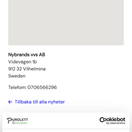
Nybrands vvs AB
Videvägen 1b
912 32
Vilhelmina
Sweden
Telefom:
0706566296
Tillbaka till alla nyheter
←
Föregående inlägg:
Nästa inlägg:
Röfa AB