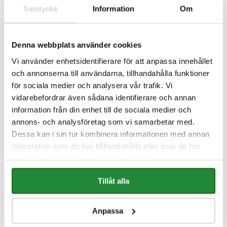
ELON
→
Samtycke
Information
Om
Denna webbplats använder cookies
FLER INLÄGG
Vi använder enhetsidentifierare för att anpassa innehållet
och annonserna till användarna, tillhandahålla funktioner
för sociala medier och analysera vår trafik. Vi
vidarebefordrar även sådana identifierare och annan
Bäst i test 2026: Purolett
2026-
information från din enhet till de sociala medier och
Eco Elit
04-17
annons- och analysföretag som vi samarbetar med.
Dessa kan i sin tur kombinera informationen med annan
information som du har tillhandahållit eller som de har
samlat in när du har använt deras tjänster.
Tillåt alla
Har du några frågor om våra produkter
eller installation?
Anpassa
Du är varmt välkommen att höra av dig.