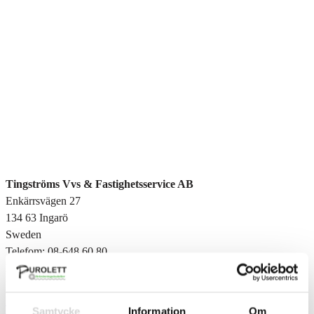
Tingströms Vvs & Fastighetsservice AB
Enkärrsvägen 27
134 63
Ingarö
Sweden
Telefom:
08-648 60 80
Email:
info@tingstromsvvs.se
Url:
https://www.tingstromsvvs.se/
Tillbaka till alla nyheter
Samtycke
Information
Om