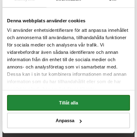
Denna webbplats använder cookies
←
Föregående inlägg:
BoVärme I Gävle
Nästa inlägg:
Emv i Nås
Vi använder enhetsidentifierare för att anpassa innehållet
AB
→
och annonserna till användarna, tillhandahålla funktioner
för sociala medier och analysera vår trafik. Vi
vidarebefordrar även sådana identifierare och annan
information från din enhet till de sociala medier och
FLER INLÄGG
annons- och analysföretag som vi samarbetar med.
Dessa kan i sin tur kombinera informationen med annan
information som du har tillhandahållit eller som de har
samlat in när du har använt deras tjänster.
Bäst i test 2026: Purolett Eco Elit
2026-04-17
Tillåt alla
Anpassa